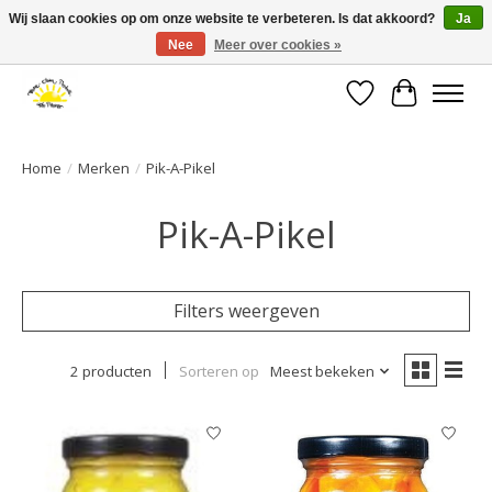
Wij slaan cookies op om onze website te verbeteren. Is dat akkoord?
Ja
Nee
Meer over cookies »
Large selection of products and fast shipping!
Verlanglijst
Winkelwa
Home
/
Merken
/
Pik-A-Pikel
Pik-A-Pikel
Filters weergeven
2 producten
Sorteren op
Meest bekeken