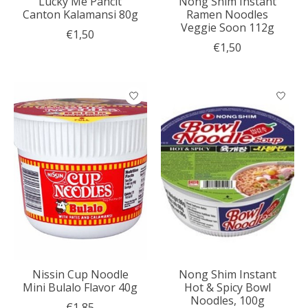
Lucky Me Pancit
Nong Shim Instant
Canton Kalamansi 80g
Ramen Noodles
Veggie Soon 112g
€1,50
€1,50
Nissin Cup Noodle
Nong Shim Instant
Mini Bulalo Flavor 40g
Hot & Spicy Bowl
Noodles, 100g
€1,85