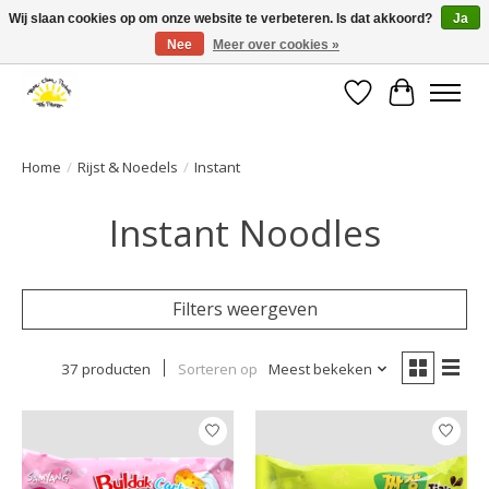
Wij slaan cookies op om onze website te verbeteren. Is dat akkoord?
Ja
Nee
Meer over cookies »
Large selection of products and fast shipping!
Verlanglijst
Winkelwa
Home
/
Rijst & Noedels
/
Instant
Instant Noodles
Filters weergeven
37 producten
Sorteren op
Meest bekeken