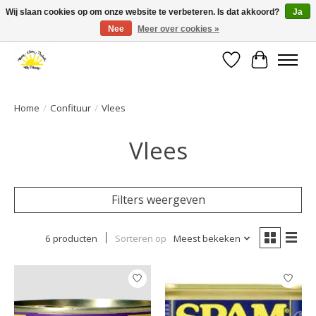
Wij slaan cookies op om onze website te verbeteren. Is dat akkoord?
Ja
Nee
Meer over cookies »
Large selection of products and fast shipping!
Verlanglijst
Winkelwa
Home
/
Confituur
/
Vlees
Vlees
Filters weergeven
6 producten
Sorteren op
Meest bekeken