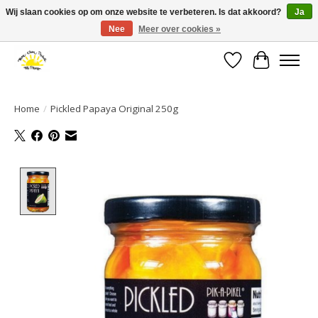
Wij slaan cookies op om onze website te verbeteren. Is dat akkoord?
Ja
Nee
Meer over cookies »
Large selection of products and fast shipping!
Verlanglijst
Winkelwa
Home
/
Pickled Papaya Original 250g
Product image slideshow Items