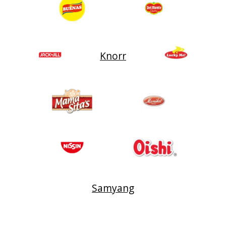
Knorr
Samyang