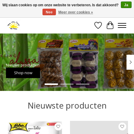
Wij slaan cookies op om onze website te verbeteren. Is dat akkoord?
Ja
Nee
Meer over cookies »
Large selection of products and fast shipping!
Verlanglijst
Winkelwa
Hero slideshow items
Nieuwe producten
Shop now
Nieuwste producten
Items van productcarrousel