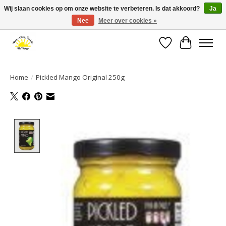
Wij slaan cookies op om onze website te verbeteren. Is dat akkoord?
Ja
Nee
Meer over cookies »
Large selection of products and fast shipping!
Verlanglijst
Winkelwa
Home
/
Pickled Mango Original 250g
Product image slideshow Items