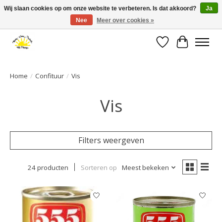
Wij slaan cookies op om onze website te verbeteren. Is dat akkoord?
Ja
Nee
Meer over cookies »
Large selection of products and fast shipping!
Verlanglijst
Winkelwa
Home
/
Confituur
/
Vis
Vis
Filters weergeven
24 producten
Sorteren op
Meest bekeken