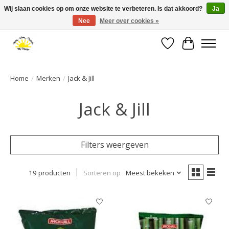
Wij slaan cookies op om onze website te verbeteren. Is dat akkoord?
Ja
Nee
Meer over cookies »
Large selection of products and fast shipping!
Verlanglijst
Winkelwa
Home
/
Merken
/
Jack & Jill
Jack & Jill
Filters weergeven
19 producten
Sorteren op
Meest bekeken