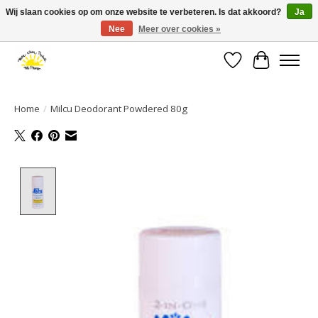
Wij slaan cookies op om onze website te verbeteren. Is dat akkoord?
Ja
Nee
Meer over cookies »
Large selection of products and fast shipping!
Verlanglijst
Winkelwa
Home
/
Milcu Deodorant Powdered 80g
Product image slideshow Items