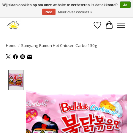
Wij slaan cookies op om onze website te verbeteren. Is dat akkoord?
Ja
Nee
Meer over cookies »
Large selection of products and fast shipping!
Verlanglijst
Winkelwa
Home
/
Samyang Ramen Hot Chicken Carbo 130g
Product image slideshow Items