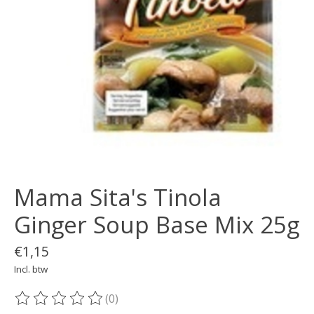
Mama Sita's Tinola
Ginger Soup Base Mix 25g
€1,15
Incl. btw
(0)
De beoordeling van dit product is
0
van de 5