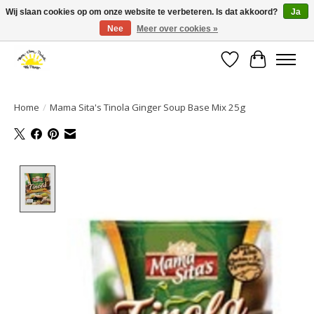
Wij slaan cookies op om onze website te verbeteren. Is dat akkoord?
Ja
Nee
Meer over cookies »
Large selection of products and fast shipping!
Verlanglijst
Winkelwa
Home
/
Mama Sita's Tinola Ginger Soup Base Mix 25g
Product image slideshow Items