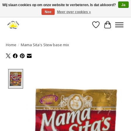
Wij slaan cookies op om onze website te verbeteren. Is dat akkoord?
Ja
Nee
Meer over cookies »
Large selection of products and fast shipping!
Verlanglijst
Winkelwa
Home
/
Mama Sita's Stew base mix
Product image slideshow Items