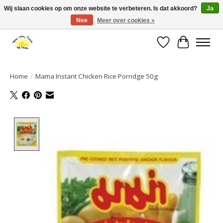
Wij slaan cookies op om onze website te verbeteren. Is dat akkoord?
Ja
Nee
Meer over cookies »
Large selection of products and fast shipping!
Verlanglijst
Winkelwa
Home
/
Mama Instant Chicken Rice Porridge 50g
Product image slideshow Items