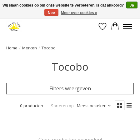
Wij slaan cookies op om onze website te verbeteren. Is dat akkoord?
Ja
Nee
Meer over cookies »
Large selection of products and fast shipping!
Verlanglijst
Winkelwa
Home
/
Merken
/
Tocobo
Tocobo
Filters weergeven
0 producten
Sorteren op
Meest bekeken
Geen producten gevonden!