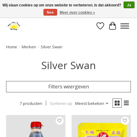
Wij slaan cookies op om onze website te verbeteren. Is dat akkoord?
Ja
Nee
Meer over cookies »
Large selection of products and fast shipping!
Verlanglijst
Winkelwa
Home
/
Merken
/
Silver Swan
Silver Swan
Filters weergeven
7 producten
Sorteren op
Meest bekeken