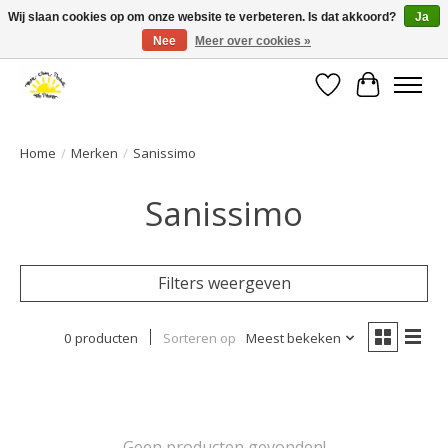
Wij slaan cookies op om onze website te verbeteren. Is dat akkoord?
Ja
Nee
Meer over cookies »
Large selection of products and fast shipping!
Verlanglijst
Winkelwa
Home
/
Merken
/
Sanissimo
Sanissimo
Filters weergeven
0 producten
Sorteren op
Meest bekeken
Geen producten gevonden!