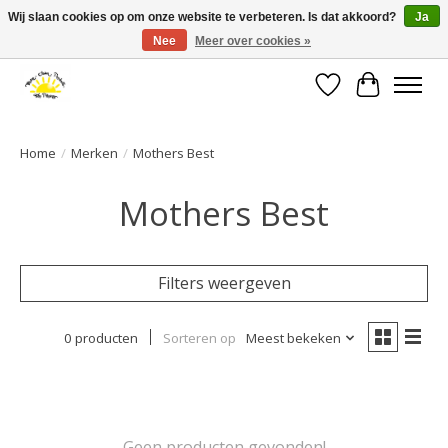
Wij slaan cookies op om onze website te verbeteren. Is dat akkoord?
Ja
Nee
Meer over cookies »
Large selection of products and fast shipping!
Verlanglijst
Winkelwa
Home
/
Merken
/
Mothers Best
Mothers Best
Filters weergeven
0 producten
Sorteren op
Meest bekeken
Geen producten gevonden!