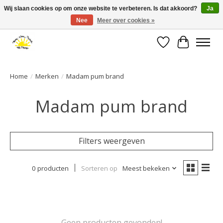
Wij slaan cookies op om onze website te verbeteren. Is dat akkoord?
Ja
Nee
Meer over cookies »
Large selection of products and fast shipping!
Verlanglijst
Winkelwa
Home
/
Merken
/
Madam pum brand
Madam pum brand
Filters weergeven
0 producten
Sorteren op
Meest bekeken
Geen producten gevonden!