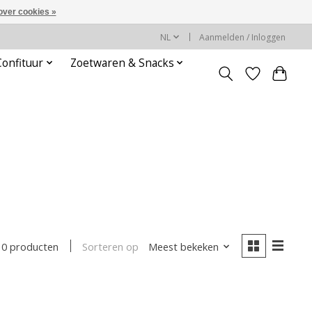
over cookies »
NL
Aanmelden / Inloggen
Confituur
Zoetwaren & Snacks
Sorteren op
Meest bekeken
0 producten