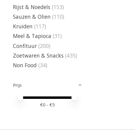
Rijst & Noedels
(153)
Sauzen & Olien
(110)
Kruiden
(117)
Meel & Tapioca
(31)
Confituur
(200)
Zoetwaren & Snacks
(435)
Non Food
(34)
Prijs
Minimale prijswaarde
Price maximum value
€
0
- €
5