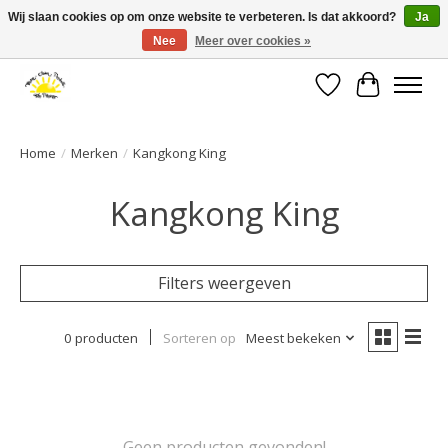
Wij slaan cookies op om onze website te verbeteren. Is dat akkoord?
Ja
Nee
Meer over cookies »
Large selection of products and fast shipping!
Verlanglijst
Winkelwa
Home
/
Merken
/
Kangkong King
Kangkong King
Filters weergeven
0 producten
Sorteren op
Meest bekeken
Geen producten gevonden!