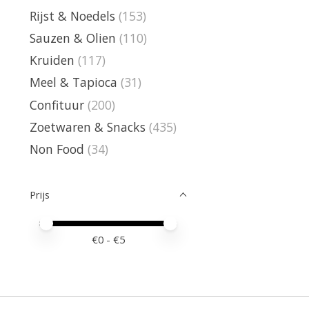
Rijst & Noedels
(153)
Sauzen & Olien
(110)
Kruiden
(117)
Meel & Tapioca
(31)
Confituur
(200)
Zoetwaren & Snacks
(435)
Non Food
(34)
Prijs
Minimale prijswaarde
Price maximum value
€
0
- €
5