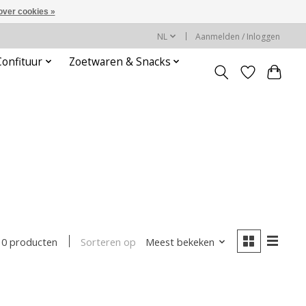
over cookies »
NL
Aanmelden / Inloggen
Confituur
Zoetwaren & Snacks
Sorteren op
Meest bekeken
0 producten