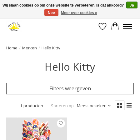
Wij slaan cookies op om onze website te verbeteren. Is dat akkoord?
Ja
Nee
Meer over cookies »
Large selection of products and fast shipping!
Verlanglijst
Winkelwa
Home
/
Merken
/
Hello Kitty
Hello Kitty
Filters weergeven
1 producten
Sorteren op
Meest bekeken