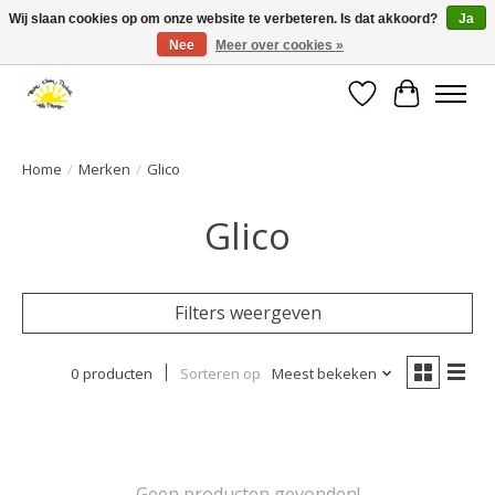
Wij slaan cookies op om onze website te verbeteren. Is dat akkoord?
Ja
Nee
Meer over cookies »
Large selection of products and fast shipping!
Verlanglijst
Winkelwa
Home
/
Merken
/
Glico
Glico
Filters weergeven
0 producten
Sorteren op
Meest bekeken
Geen producten gevonden!