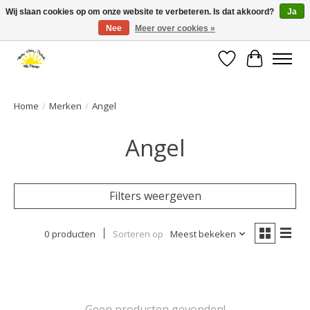
Wij slaan cookies op om onze website te verbeteren. Is dat akkoord?
Ja
Nee
Meer over cookies »
Large selection of products and fast shipping!
Verlanglijst
Winkelwa
Home
/
Merken
/
Angel
Angel
Filters weergeven
0 producten
Sorteren op
Meest bekeken
Geen producten gevonden!