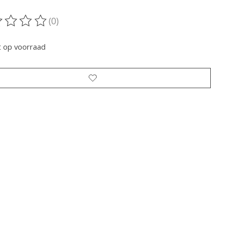
(0)
oordeling van dit product is
0
van de 5
t op voorraad