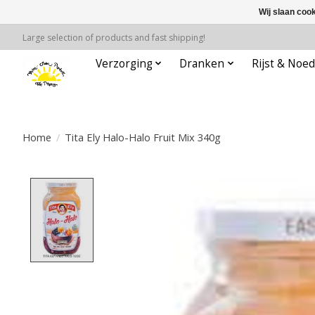
Wij slaan coo
Large selection of products and fast shipping!
Verzorging
Dranken
Rijst & Noed
Home
/
Tita Ely Halo-Halo Fruit Mix 340g
Product image slideshow Items