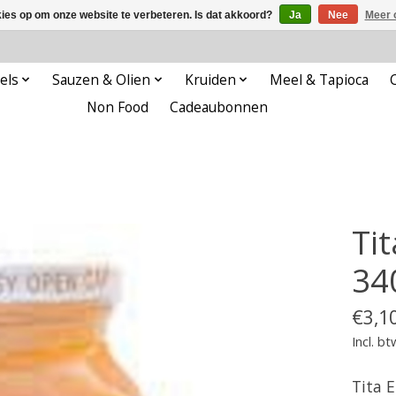
kies op om onze website te verbeteren. Is dat akkoord?
Ja
Nee
Meer 
els
Sauzen & Olien
Kruiden
Meel & Tapioca
Non Food
Cadeaubonnen
Tit
34
€3,1
Incl. bt
Tita E