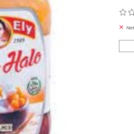
De be
Nie