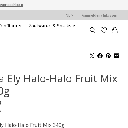
over cookies »
NL
Aanmelden / Inloggen
Confituur
Zoetwaren & Snacks
a Ely Halo-Halo Fruit Mix
0g
0
w
ly Halo-Halo Fruit Mix 340g