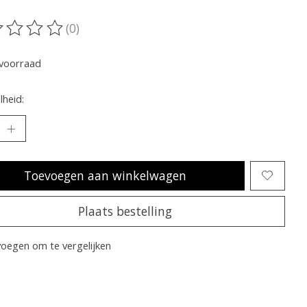
(0)
oordeling van dit product is
0
van de 5
voorraad
heid:
Toevoegen aan winkelwagen
Plaats bestelling
oegen om te vergelijken