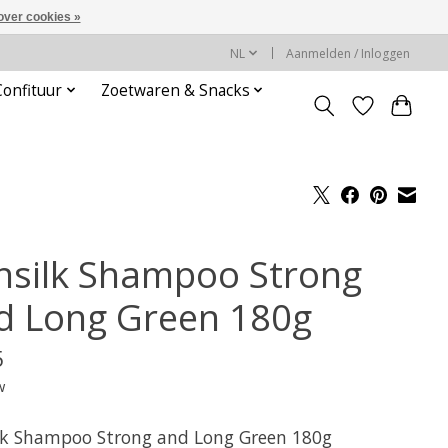
over cookies »
NL
Aanmelden / Inloggen
Confituur
Zoetwaren & Snacks
nsilk Shampoo Strong
d Long Green 180g
5
w
lk Shampoo Strong and Long Green 180g