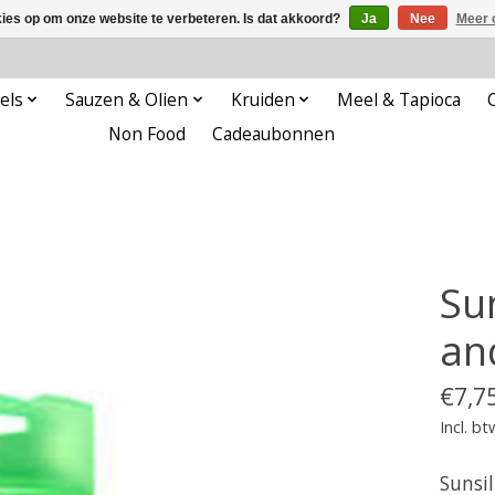
kies op om onze website te verbeteren. Is dat akkoord?
Ja
Nee
Meer 
els
Sauzen & Olien
Kruiden
Meel & Tapioca
Non Food
Cadeaubonnen
Su
an
€7,7
Incl. bt
Sunsi