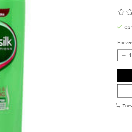
De be
Op 
Hoeveel
Toev