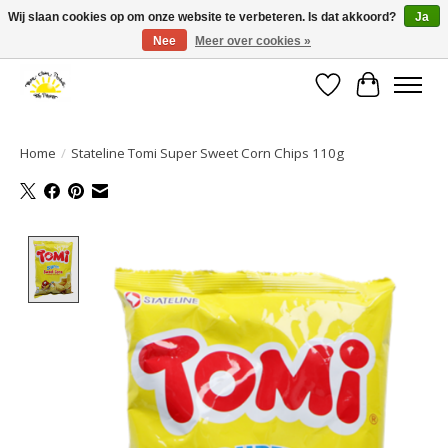
Wij slaan cookies op om onze website te verbeteren. Is dat akkoord?
Ja
Nee
Meer over cookies »
Large selection of products and fast shipping!
Verlanglijst
Winkelwa
Home
/
Stateline Tomi Super Sweet Corn Chips 110g
Product image slideshow Items