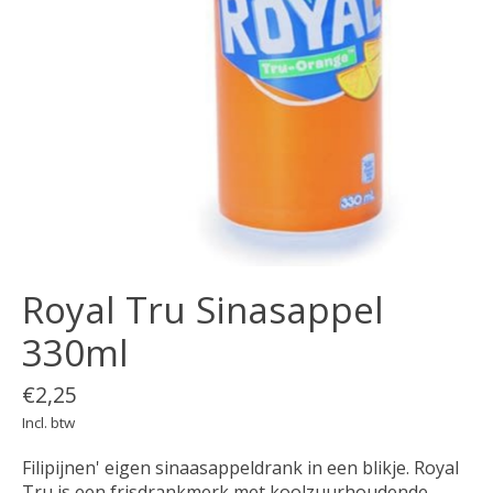
Royal Tru Sinasappel
330ml
€2,25
Incl. btw
Filipijnen' eigen sinaasappeldrank in een blikje. Royal
Tru is een frisdrankmerk met koolzuurhoudende