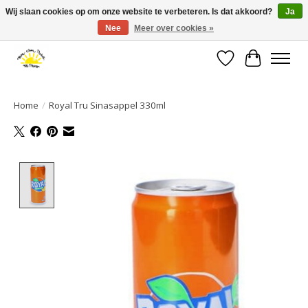
Wij slaan cookies op om onze website te verbeteren. Is dat akkoord?
Ja
Nee
Meer over cookies »
Large selection of products and fast shipping!
Verlanglijst
Winkelwa
Home
/
Royal Tru Sinasappel 330ml
Product image slideshow Items