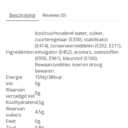
Beschrijving
Reviews (0)
koolzuurhoudend water, suiker,
zuurteregelaar (E330), stabilisator
(E414), conserveermiddelen (E202, E211),
Ingrediënten
emulgator (E452), aroma's, zoetstoffen
(E950, E961), kleurstof (E100).
Bewaarcondities: koel en droog
bewaren.
Energie
159kJ/38kcal
Vet
0g.
Waarvan
0g.
verzadigd Vet
Koolhydraten
4,5g.
Waarvan
4,5g.
suikers
Eiwit
0g.
Zout
0,8g.