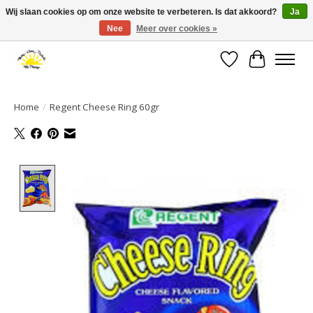
Wij slaan cookies op om onze website te verbeteren. Is dat akkoord?
Ja
Nee
Meer over cookies »
Large selection of products and fast shipping!
Verlanglijst
Winkelwa
Home
/
Regent Cheese Ring 60gr
Product image slideshow Items