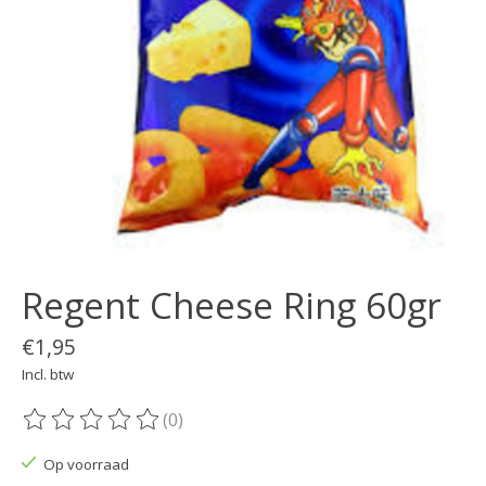
Regent Cheese Ring 60gr
€1,95
Incl. btw
(0)
De beoordeling van dit product is
0
van de 5
Op voorraad