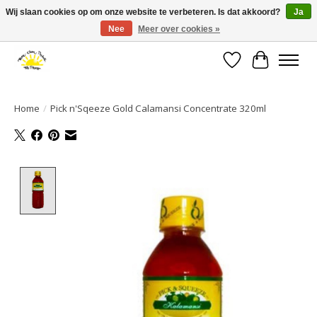
Wij slaan cookies op om onze website te verbeteren. Is dat akkoord?
Ja
Nee
Meer over cookies »
Large selection of products and fast shipping!
Verlanglijst
Winkelwa
Home
/
Pick n'Sqeeze Gold Calamansi Concentrate 320ml
Product image slideshow Items