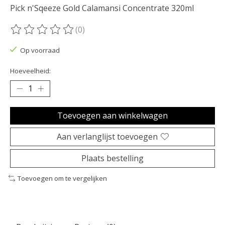
Pick n'Sqeeze Gold Calamansi Concentrate 320ml
(0)
De beoordeling van dit product is
0
van de 5
Op voorraad
Hoeveelheid:
Toevoegen aan winkelwagen
Aan verlanglijst toevoegen
Plaats bestelling
Toevoegen om te vergelijken