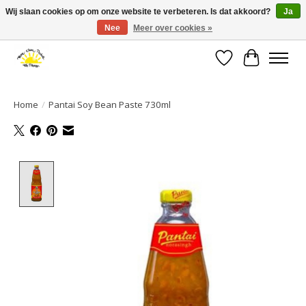
Wij slaan cookies op om onze website te verbeteren. Is dat akkoord?
Ja
Nee
Meer over cookies »
Large selection of products and fast shipping!
Verlanglijst
Winkelwa
Home
/
Pantai Soy Bean Paste 730ml
Product image slideshow Items