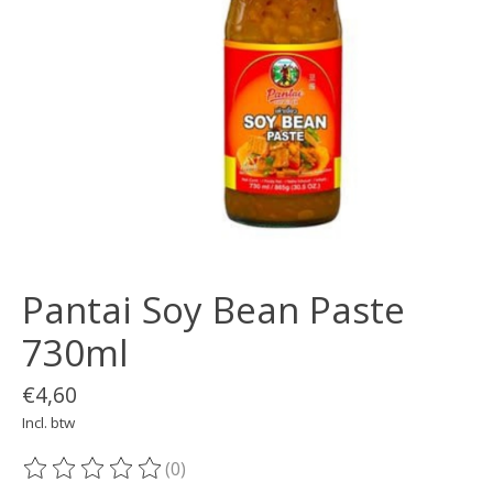
Pantai Soy Bean Paste
730ml
€4,60
Incl. btw
(0)
De beoordeling van dit product is
0
van de 5