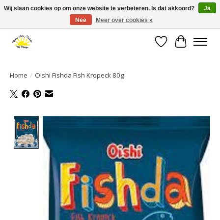
Wij slaan cookies op om onze website te verbeteren. Is dat akkoord?
Ja
Nee
Meer over cookies »
Large selection of products and fast shipping!
Verlanglijst
Winkelwa
Home
/
Oishi Fishda Fish Kropeck 80g
Product image slideshow Items