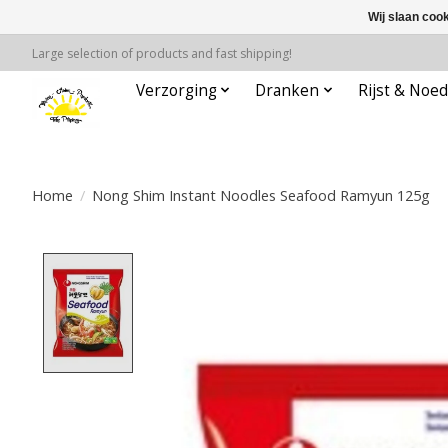
Wij slaan coo
Large selection of products and fast shipping!
Verzorging
Dranken
Rijst & Noed
Home
/
Nong Shim Instant Noodles Seafood Ramyun 125g
Product image slideshow Items