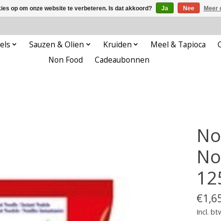
kies op om onze website te verbeteren. Is dat akkoord?
Ja
Nee
Meer 
els
Sauzen & Olien
Kruiden
Meel & Tapioca
Non Food
Cadeaubonnen
No
No
12
€1,6
Incl. bt