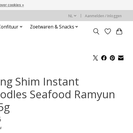
over cookies »
NL
Aanmelden / Inloggen
Confituur
Zoetwaren & Snacks
ng Shim Instant
odles Seafood Ramyun
5g
5
w