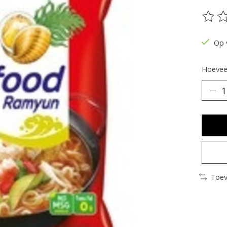
De be
Op 
Hoeveel
Toev