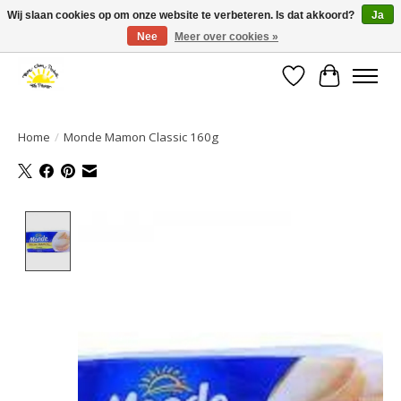
Wij slaan cookies op om onze website te verbeteren. Is dat akkoord?
Ja
Nee
Meer over cookies »
Large selection of products and fast shipping!
Verlanglijst
Winkelwa
Home
/
Monde Mamon Classic 160g
Product image slideshow Items