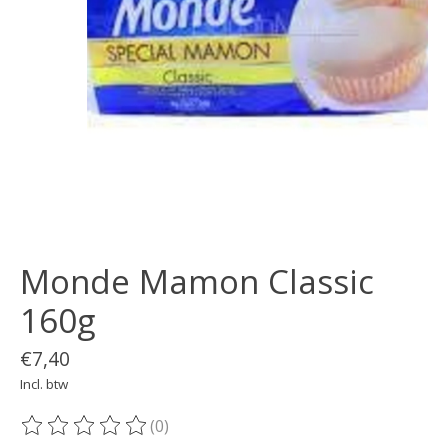
Monde Mamon Classic
160g
€7,40
Incl. btw
(0)
De beoordeling van dit product is
0
van de 5