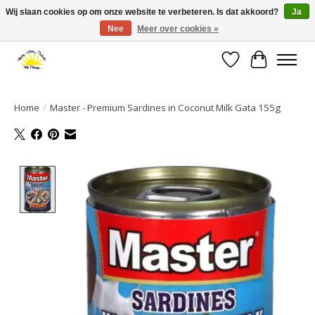
Wij slaan cookies op om onze website te verbeteren. Is dat akkoord?
Ja
Nee
Meer over cookies »
Large selection of products and fast shipping!
Verlanglijst
Winkelwa
Home
/
Master - Premium Sardines in Coconut Milk Gata 155g
Product image slideshow Items