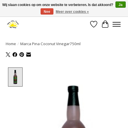
Wij slaan cookies op om onze website te verbeteren. Is dat akkoord?
Ja
Nee
Meer over cookies »
Large selection of products and fast shipping!
Verlanglijst
Winkelwa
Home
/
Marca Pina Coconut Vinegar750ml
Product image slideshow Items