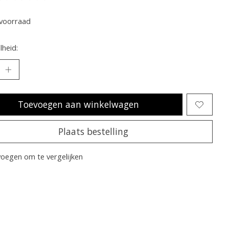
oordeling van dit product is
0
van de 5
voorraad
heid:
Toevoegen aan winkelwagen
Plaats bestelling
oegen om te vergelijken