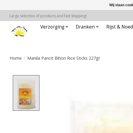
Wij slaan coo
Large selection of products and fast shipping!
Verzorging
Dranken
Rijst & Noed
Home
/
Manila Pancit Bihon Rice Sticks 227gr
Product image slideshow Items