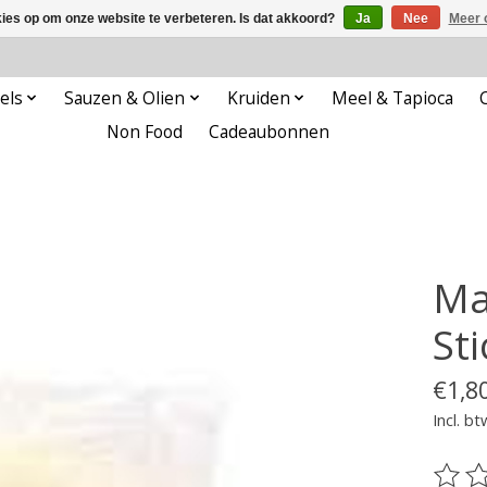
kies op om onze website te verbeteren. Is dat akkoord?
Ja
Nee
Meer 
els
Sauzen & Olien
Kruiden
Meel & Tapioca
Non Food
Cadeaubonnen
Ma
St
€1,8
Incl. bt