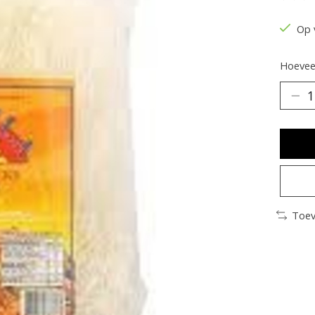
De be
Op 
Hoeveel
Toev