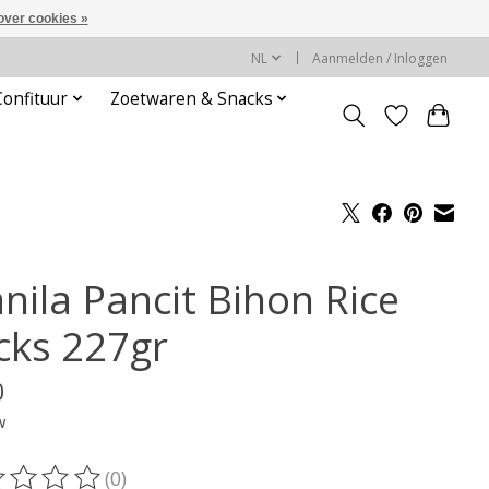
over cookies »
NL
Aanmelden / Inloggen
Confituur
Zoetwaren & Snacks
nila Pancit Bihon Rice
icks 227gr
0
w
(0)