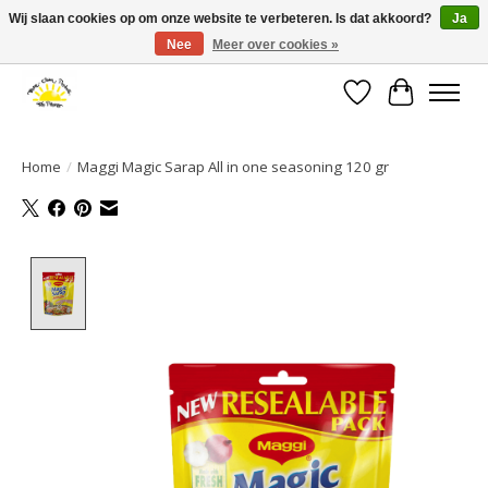
Wij slaan cookies op om onze website te verbeteren. Is dat akkoord?
Ja
Nee
Meer over cookies »
Large selection of products and fast shipping!
Verlanglijst
Winkelwa
Home
/
Maggi Magic Sarap All in one seasoning 120 gr
Product image slideshow Items