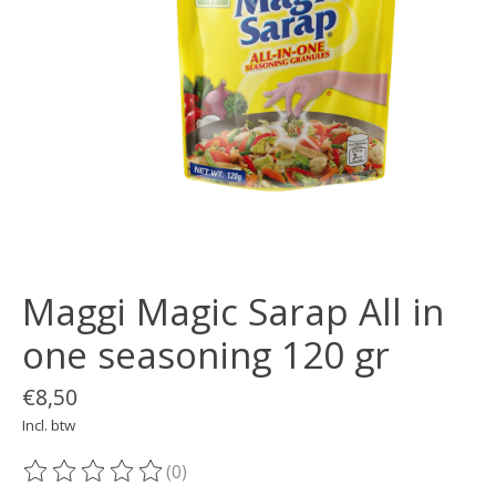
Maggi Magic Sarap All in
one seasoning 120 gr
€8,50
Incl. btw
(0)
De beoordeling van dit product is
0
van de 5