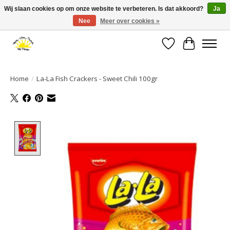
Wij slaan cookies op om onze website te verbeteren. Is dat akkoord?
Ja
Nee
Meer over cookies »
Large selection of products and fast shipping!
Verlanglijst
Winkelwa
Home
/
La-La Fish Crackers - Sweet Chili 100gr
Product image slideshow Items