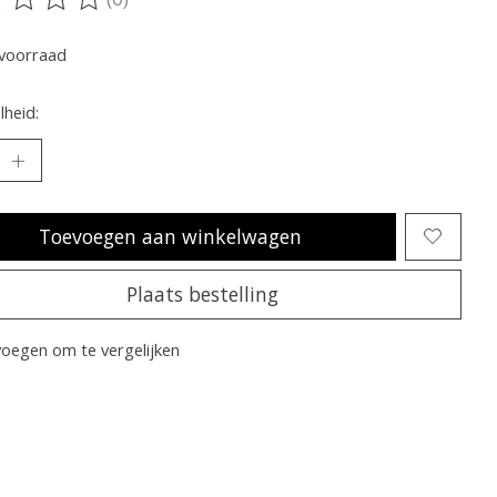
oordeling van dit product is
0
van de 5
voorraad
heid:
Toevoegen aan winkelwagen
Plaats bestelling
oegen om te vergelijken