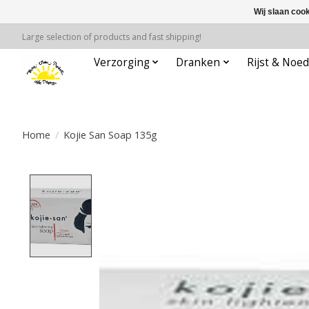
Wij slaan coo
Large selection of products and fast shipping!
Verzorging
Dranken
Rijst & Noed
Home
/
Kojie San Soap 135g
Product image slideshow Items