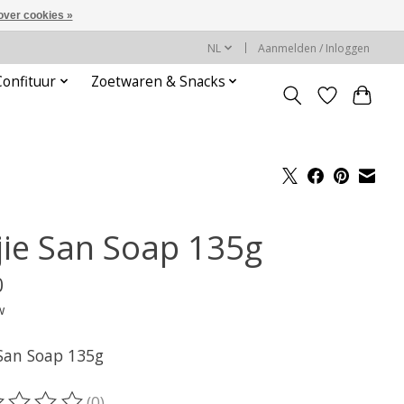
over cookies »
NL
Aanmelden / Inloggen
Confituur
Zoetwaren & Snacks
jie San Soap 135g
0
w
 San Soap 135g
(0)