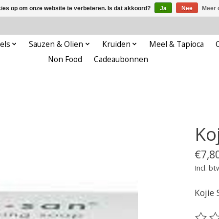
kies op om onze website te verbeteren. Is dat akkoord?
Ja
Nee
Meer 
els
Sauzen & Olien
Kruiden
Meel & Tapioca
Non Food
Cadeaubonnen
Ko
€7,8
Incl. bt
Kojie