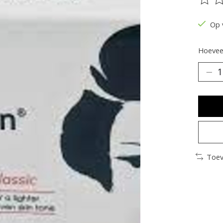
De be
Op 
Hoeveel
Toev