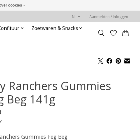
over cookies »
NL
Aanmelden / Inloggen
Confituur
Zoetwaren & Snacks
lly Ranchers Gummies
g Beg 141g
0
w
 Ranchers Gummies Peg Beg