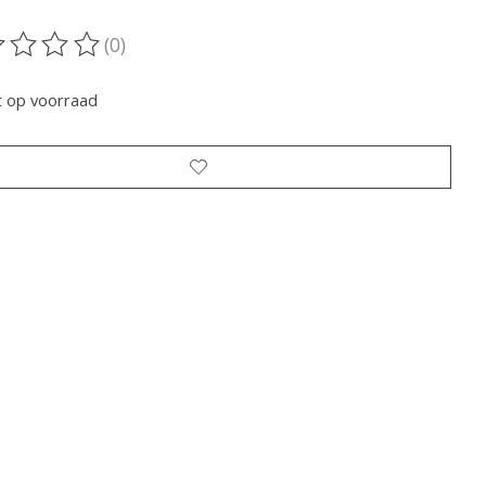
(0)
oordeling van dit product is
0
van de 5
t op voorraad