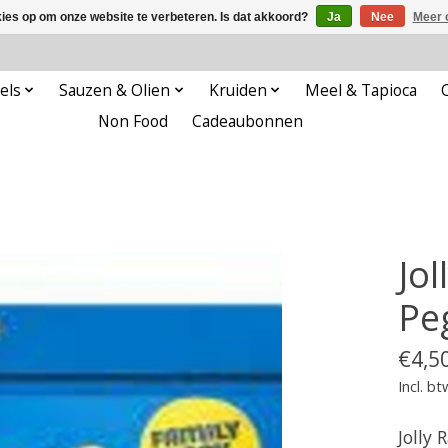
kies op om onze website te verbeteren. Is dat akkoord?
Ja
Nee
Meer 
els
Sauzen & Olien
Kruiden
Meel & Tapioca
Non Food
Cadeaubonnen
Jo
Pe
€4,5
Incl. bt
Jolly