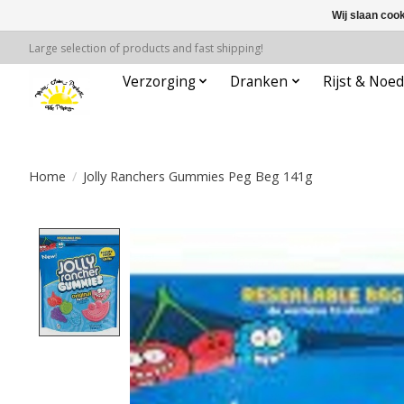
Wij slaan coo
Large selection of products and fast shipping!
Verzorging
Dranken
Rijst & Noed
Home
/
Jolly Ranchers Gummies Peg Beg 141g
Product image slideshow Items