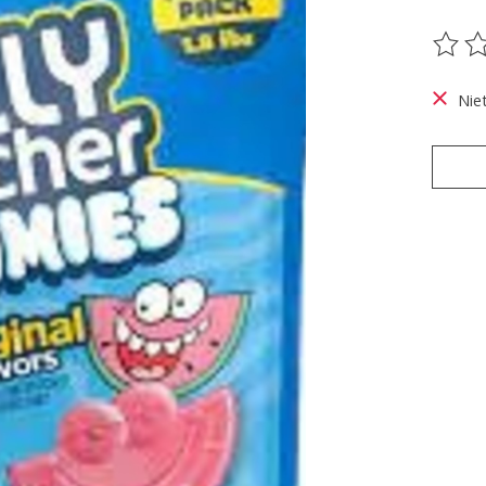
De be
Nie