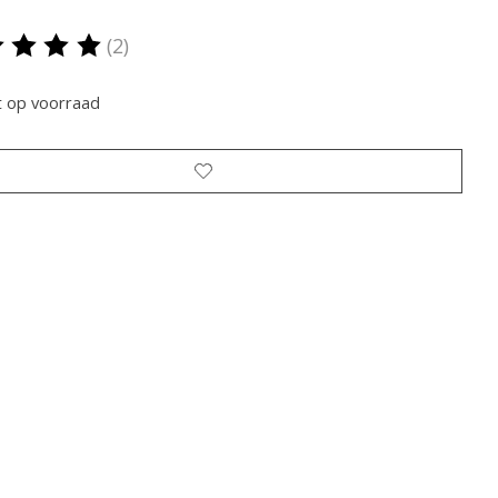
(2)
oordeling van dit product is
5
van de 5
t op voorraad