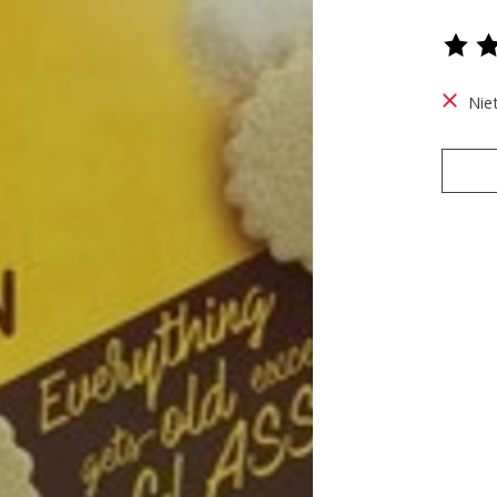
De be
Nie