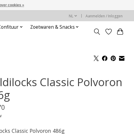
over cookies »
NL
Aanmelden / Inloggen
Confituur
Zoetwaren & Snacks
ldilocks Classic Polvoron
6g
70
w
ocks Classic Polvoron 486g