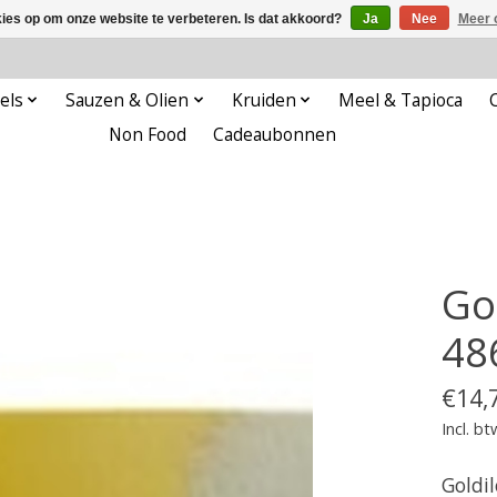
kies op om onze website te verbeteren. Is dat akkoord?
Ja
Nee
Meer 
els
Sauzen & Olien
Kruiden
Meel & Tapioca
Non Food
Cadeaubonnen
Go
48
€14,
Incl. bt
Goldil