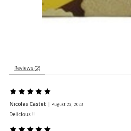
Reviews (2)
De beoordeling van dit product is
5
van de 5
Nicolas Castet
|
August 23, 2023
Delicious !!
De beoordeling van dit product is
5
van de 5