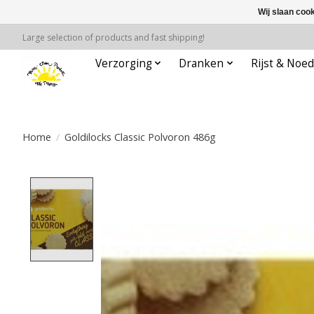
Wij slaan coo
Large selection of products and fast shipping!
Verzorging
Dranken
Rijst & Noed
Home
/
Goldilocks Classic Polvoron 486g
Product image slideshow Items