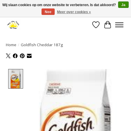
Wij slaan cookies op om onze website te verbeteren. Is dat akkoord?
Ja
Nee
Meer over cookies »
Large selection of products and fast shipping!
Verlanglijst
Winkelwa
Home
/
Goldfish Cheddar 187g
Product image slideshow Items