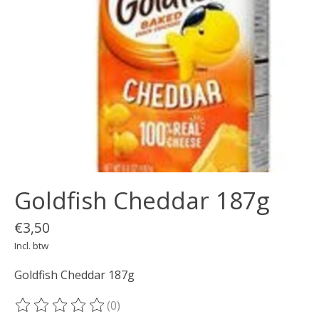
Goldfish Cheddar 187g
€3,50
Incl. btw
Goldfish Cheddar 187g
(0)
De beoordeling van dit product is
0
van de 5