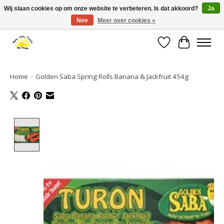
Wij slaan cookies op om onze website te verbeteren. Is dat akkoord?
Ja
Nee
Meer over cookies »
Large selection of products and fast shipping!
Verlanglijst
Winkelwa
Home
/
Golden Saba Spring Rolls Banana & Jackfruit 454g
Product image slideshow Items