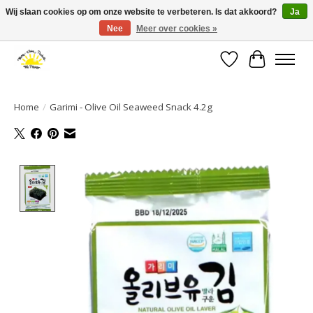
Wij slaan cookies op om onze website te verbeteren. Is dat akkoord?
Ja
Nee
Meer over cookies »
Large selection of products and fast shipping!
Verlanglijst
Winkelwa
Home
/
Garimi - Olive Oil Seaweed Snack 4.2g
Product image slideshow Items