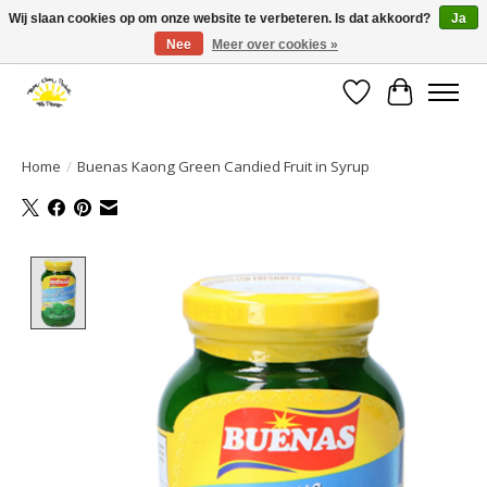
Wij slaan cookies op om onze website te verbeteren. Is dat akkoord?
Ja
Nee
Meer over cookies »
Large selection of products and fast shipping!
Verlanglijst
Winkelwa
Home
/
Buenas Kaong Green Candied Fruit in Syrup
Product image slideshow Items