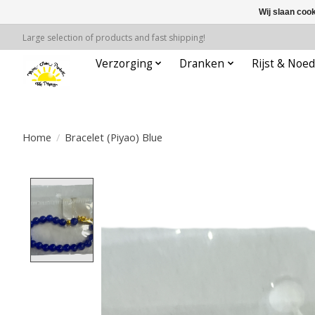
Wij slaan coo
Large selection of products and fast shipping!
Verzorging
Dranken
Rijst & Noed
Home
/
Bracelet (Piyao) Blue
Product image slideshow Items