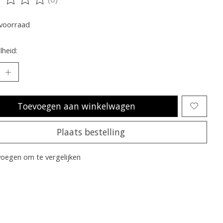
oordeling van dit product is
0
van de 5
voorraad
heid:
Toevoegen aan winkelwagen
Plaats bestelling
oegen om te vergelijken