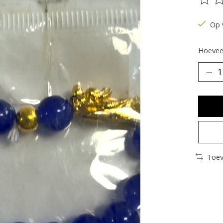
De be
Op 
Hoeveel
Toev