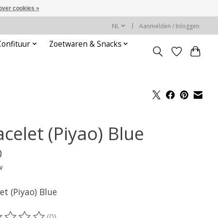
over cookies »
NL
Aanmelden / Inloggen
Confituur
Zoetwaren & Snacks
celet (Piyao) Blue
0
w
et (Piyao) Blue
(0)