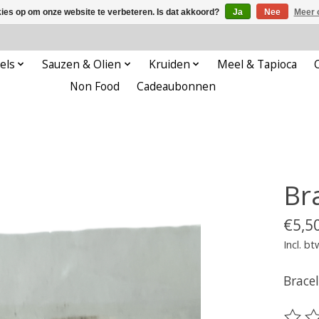
kies op om onze website te verbeteren. Is dat akkoord?
Ja
Nee
Meer 
els
Sauzen & Olien
Kruiden
Meel & Tapioca
Non Food
Cadeaubonnen
Bra
€5,5
Incl. bt
Bracel