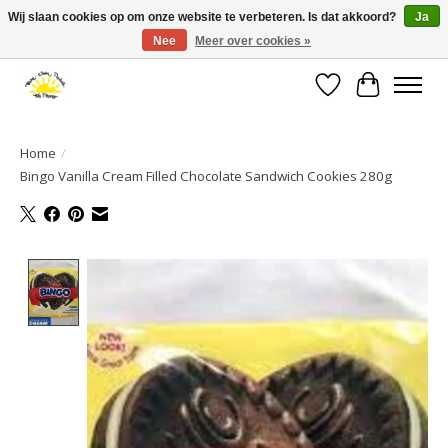
Wij slaan cookies op om onze website te verbeteren. Is dat akkoord?
Ja
Nee
Meer over cookies »
Large selection of products and fast shipping!
Verlanglijst
Winkelwa
Home
/
Bingo Vanilla Cream Filled Chocolate Sandwich Cookies 280g
Product image slideshow Items