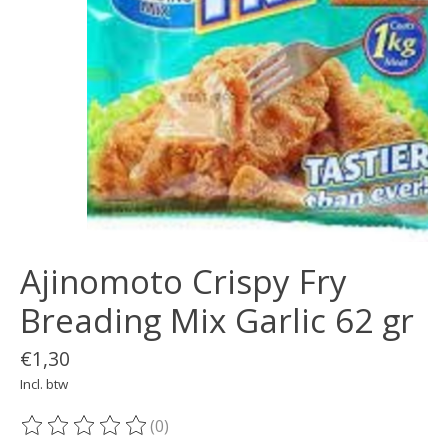
Ajinomoto Crispy Fry
Breading Mix Garlic 62 gr
€1,30
Incl. btw
(0)
De beoordeling van dit product is
0
van de 5