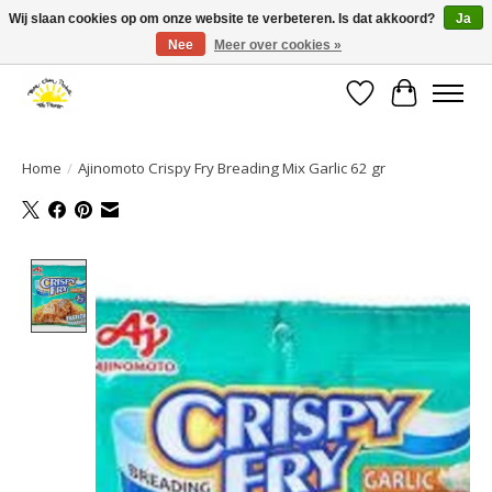
Wij slaan cookies op om onze website te verbeteren. Is dat akkoord?
Ja
Nee
Meer over cookies »
Large selection of products and fast shipping!
Verlanglijst
Winkelwa
Home
/
Ajinomoto Crispy Fry Breading Mix Garlic 62 gr
Product image slideshow Items